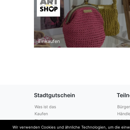
Einkaufen
Stadtgutschein
Teil
Was ist das
Bürger
Kaufen
Händle
Einlösen
Arbeit
Wir verwenden Cookies und ähnliche Technologien, um die einwan
Guthabenabfrage
Städte