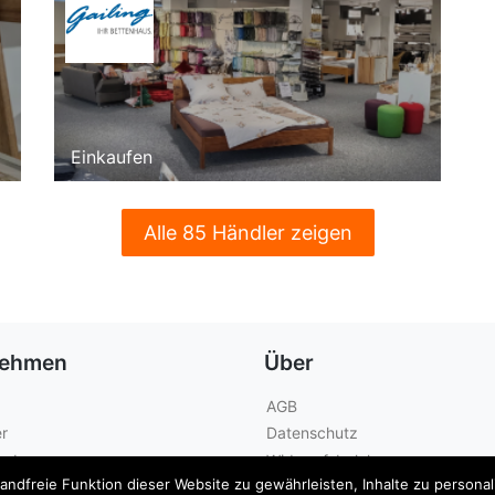
Einkaufen
Alle 85 Händler zeigen
nehmen
Über
AGB
r
Datenschutz
geber
Widerrufsbelehrung
dfreie Funktion dieser Website zu gewährleisten, Inhalte zu personalis
Kontakt